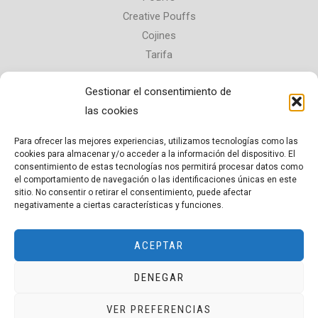
Creative Pouffs
Cojines
Tarifa
Contacta con nosotros
Gestionar el consentimiento de
las cookies
30510 Yecla, Murcia,
copatana@hotmail.es
Para ofrecer las mejores experiencias, utilizamos tecnologías como las
675 084 926
cookies para almacenar y/o acceder a la información del dispositivo. El
consentimiento de estas tecnologías nos permitirá procesar datos como
Aviso legal
el comportamiento de navegación o las identificaciones únicas en este
sitio. No consentir o retirar el consentimiento, puede afectar
Política de privacidad
negativamente a ciertas características y funciones.
ACEPTAR
Copyright © 2026 Copata
DENEGAR
Página web financiada por el Programa KIT Digital. Plan de
VER PREFERENCIAS