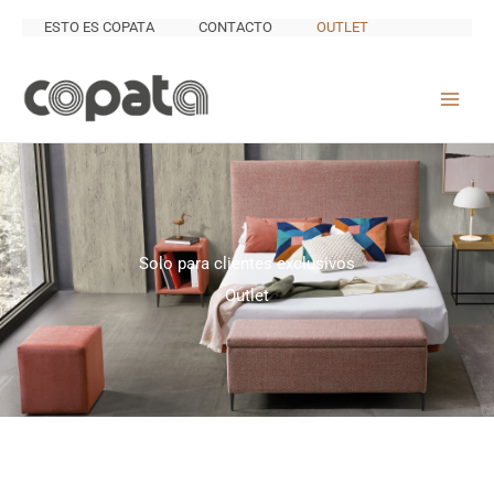
Ir
ESTO ES COPATA
CONTACTO
OUTLET
al
contenido
Solo para clientes exclusivos
Outlet