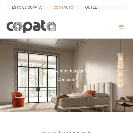
Ir
ESTO ES COPATA
CONTACTO
OUTLET
al
contenido
Resolvemos tus dudas
Contacto
opta por lo extraordinario