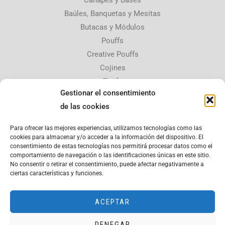
Baúles, Banquetas y Mesitas
Butacas y Módulos
Pouffs
Creative Pouffs
Cojines
Tarifa
Gestionar el consentimiento
Contacta con nosotros
de las cookies
30510 Yecla, Murcia,
Para ofrecer las mejores experiencias, utilizamos tecnologías como las
copatana@hotmail.es
cookies para almacenar y/o acceder a la información del dispositivo. El
consentimiento de estas tecnologías nos permitirá procesar datos como el
675 084 926
comportamiento de navegación o las identificaciones únicas en este sitio.
No consentir o retirar el consentimiento, puede afectar negativamente a
Aviso legal
ciertas características y funciones.
Política de privacidad
ACEPTAR
DENEGAR