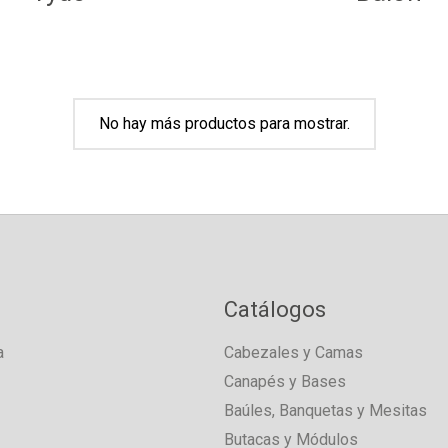
No hay más productos para mostrar.
Catálogos
a
Cabezales y Camas
Canapés y Bases
Baúles, Banquetas y Mesitas
Butacas y Módulos