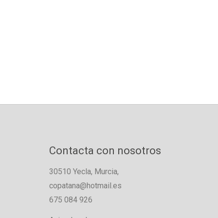
Contacta con nosotros
30510 Yecla, Murcia,
copatana@hotmail.es
675 084 926