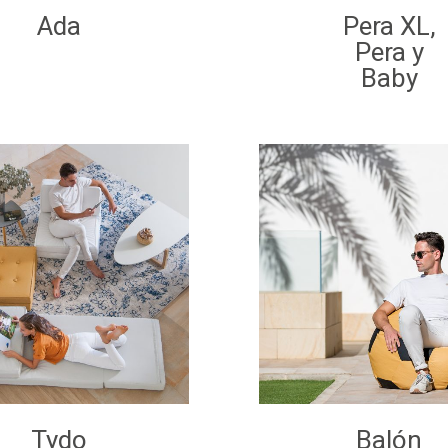
Ada
Pera XL,
Pera y
Baby
Tydo
Balón