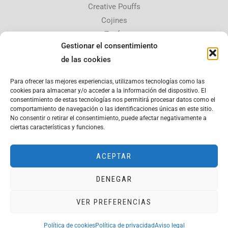
Creative Pouffs
Cojines
Tarifa
Gestionar el consentimiento
Contacta con nosotros
de las cookies
30510 Yecla, Murcia,
Para ofrecer las mejores experiencias, utilizamos tecnologías como las
copatana@hotmail.es
cookies para almacenar y/o acceder a la información del dispositivo. El
consentimiento de estas tecnologías nos permitirá procesar datos como el
675 084 926
comportamiento de navegación o las identificaciones únicas en este sitio.
No consentir o retirar el consentimiento, puede afectar negativamente a
Aviso legal
ciertas características y funciones.
Política de privacidad
ACEPTAR
DENEGAR
Copyright © 2026 Copata
VER PREFERENCIAS
Página web financiada por el Programa KIT Digital. Plan de
Recuperación, Transformación y Resiliencia de España «Next
Generation EU». IMPORTE SUBVENCIONADO: 2.000,00€.
Política de cookies
Política de privacidad
Aviso legal