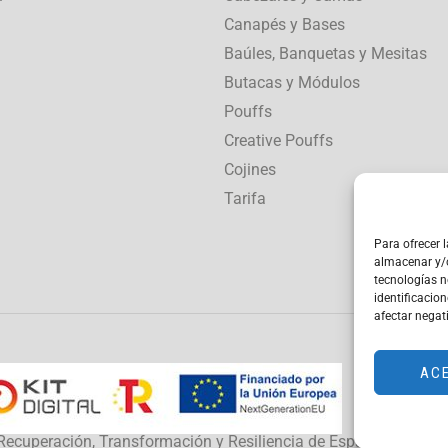
Canapés y Bases
Baúles, Banquetas y Mesitas
Butacas y Módulos
Pouffs
Creative Pouffs
Cojines
Tarifa
Para ofrecer 
almacenar y/o
tecnologías 
identificacion
afectar negat
AC
de Recuperación, Transformación y Resiliencia de España «Nex