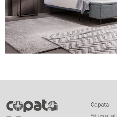
Copata
Esto es copat