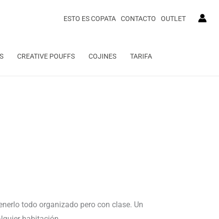
ESTO ES COPATA
CONTACTO
OUTLET
S
CREATIVE POUFFS
COJINES
TARIFA
tenerlo todo organizado pero con clase. Un
lquier habitación.