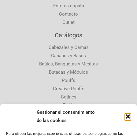
Esto es copata
Contacto
Outlet
Catálogos
Cabezales y Camas
Canapés y Bases
Baúles, Banquetas y Mesitas
Butacas y Módulos
Pouffs
Creative Pouffs
Cojines
Tarifa
Gestionar el consentimiento
Contacta con nosotros
de las cookies
30510 Yecla, Murcia,
Para ofrecer las mejores experiencias, utilizamos tecnologías como las