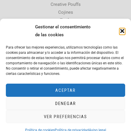
Creative Pouffs
Cojines
Tarifa
Gestionar el consentimiento
Contacta con nosotros
de las cookies
30510 Yecla, Murcia,
Para ofrecer las mejores experiencias, utilizamos tecnologías como las
copatana@hotmail.es
cookies para almacenar y/o acceder a la información del dispositivo. El
consentimiento de estas tecnologías nos permitirá procesar datos como el
675 084 926
comportamiento de navegación o las identificaciones únicas en este sitio.
No consentir o retirar el consentimiento, puede afectar negativamente a
Aviso legal
ciertas características y funciones.
Política de privacidad
ACEPTAR
DENEGAR
Copyright © 2026 Copata
VER PREFERENCIAS
Página web financiada por el Programa KIT Digital. Plan de
Recuperación, Transformación y Resiliencia de España «Next
Generation EU». IMPORTE SUBVENCIONADO: 2.000,00€.
Política de cookies
Política de privacidad
Aviso legal